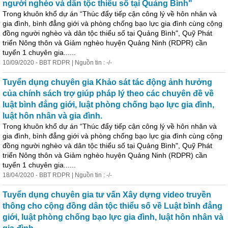
người nghèo và dân tộc thiểu số tại Quảng Bình"
Trong khuôn khổ
dự
án
“Thúc đẩy tiếp cận công lý về hôn nhân và
gia đình, bình đẳng giới và phòng chống bạo lực gia đình cùng cộng
đồng người nghèo và dân tộc thiểu số tại Quảng Bình", Quỹ Phát
triển Nông thôn và Giảm nghèo huyện Quảng Ninh (RDPR) cần
tuyển 1 chuyên gia......
10/09/2020 - BBT RDPR | Nguồn tin : -/-
Tuyển dụng chuyên gia Khảo sát tác động ảnh hưởng
của chính sách trợ giúp pháp lý theo các chuyên đề về
luật bình đẳng giới, luật phòng chống bạo lực gia đình,
luật hôn nhân và gia đình.
Trong khuôn khổ
dự
án
“Thúc đẩy tiếp cận công lý về hôn nhân và
gia đình, bình đẳng giới và phòng chống bạo lực gia đình cùng cộng
đồng người nghèo và dân tộc thiểu số tại Quảng Bình", Quỹ Phát
triển Nông thôn và Giảm nghèo huyện Quảng Ninh (RDPR) cần
tuyển 1 chuyên gia......
18/04/2020 - BBT RDPR | Nguồn tin : -/-
Tuyển dụng chuyên gia tư vấn Xây
dự
ng video truyền
thông cho cộng đồng dân tộc thiểu số về Luật bình đẳng
giới, luật phòng chống bạo lực gia đình, luật hôn nhân và