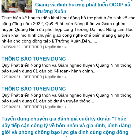
Giang và định hướng phát triển OCOP xã
Trường Xuân
Thực hiện kế hoạch triển khai hoạt động hỗ trợ phát triển sinh kế cho
cộng đồng năm 2022, Quỹ Phát triển Nông thôn và Giảm nghèo
huyện Quảng Ninh đã phối hợp cùng Trường Đại học Nông lâm Huế
triển khai mô hình chuyển giao công nghệ chế biến măng giang tự
nhiên cho cộng đồng tại xã Trường Xuân.Đến......
04/05/2022 - BBT-RDPR | Nguồn tin : -/-
THÔNG BÁO TUYỂN DỤNG
Quỹ Phát triển Nông thôn và Giảm nghèo huyện Quảng Ninh thông
báo tuyển dụng 01 c
án
bộ Kế to
án
- hành chính...
22/10/2021 - BBT RDPR | Nguồn tin : -/-
THÔNG BÁO TUYỂN DỤNG
Quỹ Phát triển Nông thôn và Giảm nghèo huyện Quảng Ninh thông
báo tuyển dụng 01 c
án
bộ
dự
án
truyền thông...
22/10/2021 - BBT RDPR | Nguồn tin : -/-
Tuyển dụng chuyên gia đ
án
h giá cuối kỳ
dự
án
“Thúc
đẩy tiếp cận công lý về hôn nhân và gia đình, bình đẳng
giới và phòng chống bạo lực gia đình cùng cộng đồng