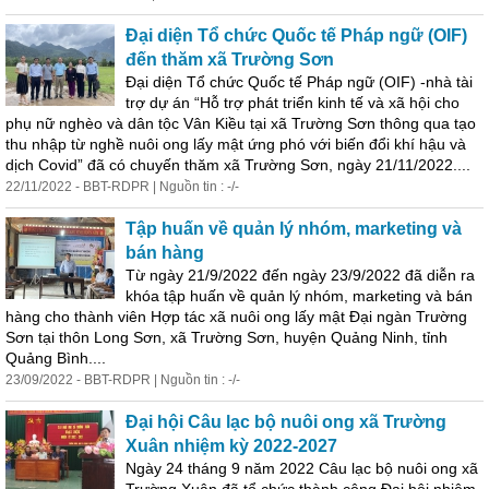
Đại diện Tổ chức Quốc tế Pháp ngữ (OIF)
đến thăm xã Trường Sơn
Đại diện Tổ chức Quốc tế Pháp ngữ (OIF) -nhà tài
trợ
dự
án
“Hỗ trợ phát triển kinh tế và xã hội cho
phụ nữ nghèo và dân tộc Vân Kiều tại xã Trường Sơn thông qua tạo
thu nhập từ nghề nuôi ong lấy mật ứng phó với biến đổi khí hậu và
dịch Covid” đã có chuyến thăm xã Trường Sơn, ngày 21/11/2022....
22/11/2022 - BBT-RDPR | Nguồn tin : -/-
Tập huấn về quản lý nhóm, marketing và
b
án
hàng
Từ ngày 21/9/2022 đến ngày 23/9/2022 đã diễn ra
khóa tập huấn về quản lý nhóm, marketing và b
án
hàng cho thành viên Hợp tác xã nuôi ong lấy mật Đại ngàn Trường
Sơn tại thôn Long Sơn, xã Trường Sơn, huyện Quảng Ninh, tỉnh
Quảng Bình....
23/09/2022 - BBT-RDPR | Nguồn tin : -/-
Đại hội Câu lạc bộ nuôi ong xã Trường
Xuân nhiệm kỳ 2022-2027
Ngày 24 th
án
g 9 năm 2022 Câu lạc bộ nuôi ong xã