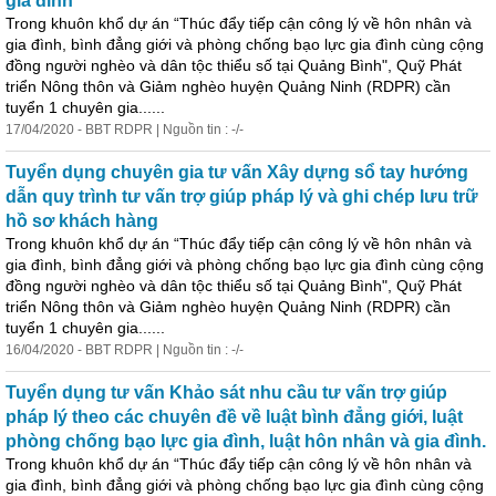
gia đình
Trong khuôn khổ
dự
án
“Thúc đẩy tiếp cận công lý về hôn nhân và
gia đình, bình đẳng giới và phòng chống bạo lực gia đình cùng cộng
đồng người nghèo và dân tộc thiểu số tại Quảng Bình", Quỹ Phát
triển Nông thôn và Giảm nghèo huyện Quảng Ninh (RDPR) cần
tuyển 1 chuyên gia......
17/04/2020 - BBT RDPR | Nguồn tin : -/-
Tuyển dụng chuyên gia tư vấn Xây
dự
ng sổ tay hướng
dẫn quy trình tư vấn trợ giúp pháp lý và ghi chép lưu trữ
hồ sơ khách hàng
Trong khuôn khổ
dự
án
“Thúc đẩy tiếp cận công lý về hôn nhân và
gia đình, bình đẳng giới và phòng chống bạo lực gia đình cùng cộng
đồng người nghèo và dân tộc thiểu số tại Quảng Bình", Quỹ Phát
triển Nông thôn và Giảm nghèo huyện Quảng Ninh (RDPR) cần
tuyển 1 chuyên gia......
16/04/2020 - BBT RDPR | Nguồn tin : -/-
Tuyển dụng tư vấn Khảo sát nhu cầu tư vấn trợ giúp
pháp lý theo các chuyên đề về luật bình đẳng giới, luật
phòng chống bạo lực gia đình, luật hôn nhân và gia đình.
Trong khuôn khổ
dự
án
“Thúc đẩy tiếp cận công lý về hôn nhân và
gia đình, bình đẳng giới và phòng chống bạo lực gia đình cùng cộng