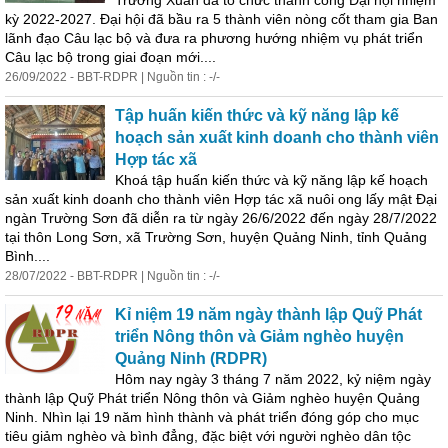
Trường Xuân đã tổ chức thành công Đại hội nhiệm
kỳ 2022-2027. Đại hội đã bầu ra 5 thành viên nòng cốt tham gia Ban
lãnh đạo Câu lạc bộ và đưa ra phương hướng nhiệm vụ phát triển
Câu lạc bộ trong giai đoạn mới....
26/09/2022 - BBT-RDPR | Nguồn tin : -/-
Tập huấn kiến thức và kỹ năng lập kế
hoạch sản xuất kinh doanh cho thành viên
Hợp tác xã
Khoá tập huấn kiến thức và kỹ năng lập kế hoạch
sản xuất kinh doanh cho thành viên Hợp tác xã nuôi ong lấy mật Đại
ngàn Trường Sơn đã diễn ra từ ngày 26/6/2022 đến ngày 28/7/2022
tại thôn Long Sơn, xã Trường Sơn, huyện Quảng Ninh, tỉnh Quảng
Bình....
28/07/2022 - BBT-RDPR | Nguồn tin : -/-
Kỉ niệm 19 năm ngày thành lập Quỹ Phát
triển Nông thôn và Giảm nghèo huyện
Quảng Ninh (RDPR)
Hôm nay ngày 3 th
án
g 7 năm 2022, kỷ niệm ngày
thành lập Quỹ Phát triển Nông thôn và Giảm nghèo huyện Quảng
Ninh. Nhìn lại 19 năm hình thành và phát triển đóng góp cho mục
tiêu giảm nghèo và bình đẳng, đặc biệt với người nghèo dân tộc