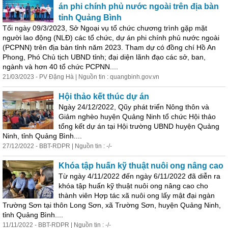
án
phi chính phủ nước ngoài trên địa bàn
tỉnh Quảng Bình
Tối ngày 09/3/2023, Sở Ngoại vụ tổ chức chương trình gặp mặt
người lao động (NLĐ) các tổ chức,
dự
án
phi chính phủ nước ngoài
(PCPNN) trên địa bàn tỉnh năm 2023. Tham
dự
có đồng chí Hồ An
Phong, Phó Chủ tịch UBND tỉnh; đại diện lãnh đạo các sở, ban,
ngành và hơn 40 tổ chức PCPNN....
21/03/2023 - PV Đặng Hà | Nguồn tin : quangbinh.gov.vn
Hội thảo kết thúc
dự
án
Ngày 24/12/2022, Qũy phát triển Nông thôn và
Giảm nghèo huyện Quảng Ninh tổ chức Hội thảo
tổng kết
dự
án
tại Hội trường UBND huyện Quảng
Ninh, tỉnh Quảng Bình....
27/12/2022 - BBT-RDPR | Nguồn tin : -/-
Khóa tập huấn kỹ thuật nuôi ong nâng cao
Từ ngày 4/11/2022 đến ngày 6/11/2022 đã diễn ra
khóa tập huấn kỹ thuật nuôi ong nâng cao cho
thành viên Hợp tác xã nuôi ong lấy mật đại ngàn
Trường Sơn tại thôn Long Sơn, xã Trường Sơn, huyện Quảng Ninh,
tỉnh Quảng Bình....
11/11/2022 - BBT-RDPR | Nguồn tin : -/-