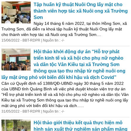
Tập huấn kỹ thuật Nuôi Ong lấy mật cho
thành viên hợp tác xã Nuôi ong xã Trường
Sơn
Ngày 14 th
án
g 6 năm 2022, tại thôn Hồng Sơn, xã
Trường Sơn, đã diễn ra khoá tập huấn kỹ thuật Nuôi Ong lấy mật
cho thành viên hợp tác xã Nuôi ong xã Trường Sơn....
15/06/2022 - BBT-RDPR | Nguồn tin : -/-
Hội thảo khởi động
dự
án
“Hỗ trợ phát
triển kinh tế và xã hội cho phụ nữ nghèo
và dân tộc Vân Kiều tại xã Trường Sơn
thông qua tạo thu nhập từ nghề nuôi ong
lấy mật ứng phó với biến đổi khí hậu và dịch Covid”
Căn cứ Quyết định số 1388/QĐ-UBND ngày 30 th
án
g 5 năm 2022
của UBND tỉnh Quảng Bình về việc phê duyệt khoản viện trợ
dự
án
“Hỗ trợ phát triển kinh tế và xã hội cho phụ nữ nghèo và dân tộc Vân
Kiều tại xã Trường Sơn thông qua tạo thu nhập từ nghề nuôi ong lấy
mật ứng phó với biến đổi khí hậu và dịch......
31/05/2022 - BBT-RDPR | Nguồn tin : -/-
Hội thảo giới thiệu kết quả thực hiện mô
hình sản xuất thử nghiệm sản phẩm măng