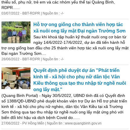
thiểu số, phụ nữ, trẻ em và các nhóm yếu thế tại Quảng Bình,
RDPR......
03/07/2022 - BBT-RDPR | Nguồn tin : -/-
Hỗ trợ ong giống cho thành viên hợp tác
xã nuôi ong lấy mật Đại ngàn Trường Sơn
Sau khi khoá tập huấn kỹ thuật nuôi ong cơ bản từ
ngày 14/6/2022-17/6/2022,
dự
án
đã tiến hành hỗ
trợ ong giống ban đầu cho 25 thành viên hợp tác xã nuôi ong lấy mật
Đại ngàn Trường Sơn....
28/06/2022 - BBT-RDPR | Nguồn tin : -/-
Quyết định phê duyệt
dự
án
"Phát triển
kinh tế - xã hội cho phụ nữ dân tộc Vân
Kiều thông qua tạo thu nhập từ nghề nuôi
ong lấy mật."
(Quang Binh Portal) - Ngày 30/5/2022, UBND tỉnh đã có Quyết định
số 1388/QĐ-UBND phê duyệt khoản viện trợ
Dự
án
Hỗ trợ phát triển
kinh tế - xã hội cho phụ nữ nghèo, dân tộc Vân Kiều tại xã Trường
Sơn thông qua tạo thu nhập từ nghề nuôi ong lấy mật ứng phó với
biến đổi khí hậu và dịch bệnh Covid do......
27/06/2022 - PV Hồng Mến | Nguồn tin : www.quangbinh.gov.vn