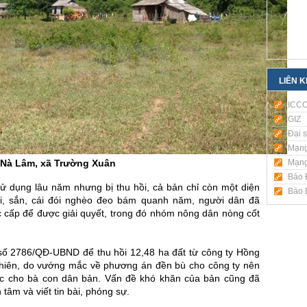
LIÊN 
ICC
GIZ
Đại 
Mạng
Nà Lâm, xã Trường Xuân
Mạng
Báo 
sử dụng lâu năm nhưng bị thu hồi, cả bản chỉ còn một diện
Báo D
ai, sắn, cái đói nghèo đeo bám quanh năm, người dân đã
c cấp để được giải quyết, trong đó nhóm nông dân nòng cốt
.
ố 2786/QĐ-UBND để thu hồi 12,48 ha đất từ công ty Hồng
 nhiên, do vướng mắc về phương án đền bù cho công ty nên
ợc cho bà con dân bản. Vấn đề khó khăn của bản cũng đã
tâm và viết tin bài, phóng sự.