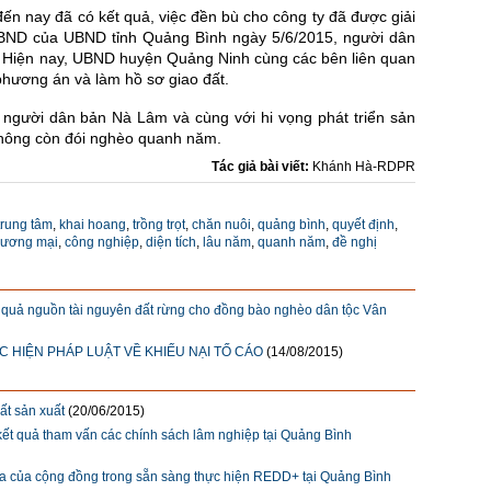
đến nay đã có kết quả, việc đền bù cho công ty đã được giải
UBND của UBND tỉnh Quảng Bình ngày 5/6/2015, người dân
t. Hiện nay, UBND huyện Quảng Ninh cùng các bên liên quan
 phương án và làm hồ sơ giao đất.
g người dân bản Nà Lâm và cùng với hi vọng phát triển sản
 không còn đói nghèo quanh năm.
Tác giả bài viết:
Khánh Hà-RDPR
trung tâm
,
khai hoang
,
trồng trọt
,
chăn nuôi
,
quảng bình
,
quyết định
,
hương mại
,
công nghiệp
,
diện tích
,
lâu năm
,
quanh năm
,
đề nghị
ệu quả nguồn tài nguyên đất rừng cho đồng bào nghèo dân tộc Vân
C HIỆN PHÁP LUẬT VỀ KHIẾU NẠI TỐ CÁO
(14/08/2015)
ất sản xuất
(20/06/2015)
kết quả tham vấn các chính sách lâm nghiệp tại Quảng Bình
ia của cộng đồng trong sẵn sàng thực hiện REDD+ tại Quảng Bình