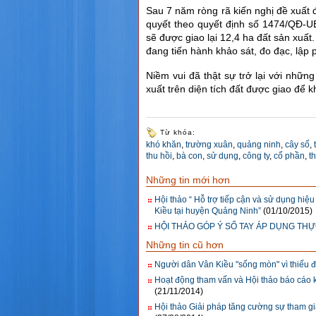
Sau 7 năm ròng rã kiến nghị đề xuất 
quyết theo quyết định số 1474/QĐ-
sẽ được giao lại 12,4 ha đất sản xuấ
đang tiến hành khảo sát, đo đạc, lập
Niềm vui đã thật sự trở lại với nhữn
xuất trên diện tích đất được giao để
Từ khóa:
khó khăn
,
trường xuân
,
quảng ninh
,
cây số
,
thu hồi
,
bà con
,
sử dụng
,
công ty
,
cổ phần
,
t
Những tin mới hơn
Hội thảo “ Hỗ trợ tiếp cận và sử dụng hi
Kiều tại huyện Quảng Ninh”
(01/10/2015)
HỘI THẢO GÓP Ý SỔ TAY ÁP DỤNG THỰ
Những tin cũ hơn
Người dân Vân Kiều "sống mòn" vì thiếu đ
Hoạt động tham vấn và Hội thảo báo cáo 
(21/11/2014)
Hội thảo Giải pháp tăng cường sự tham g