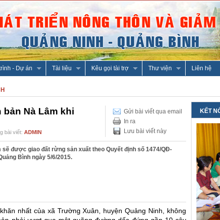
rình - Dự án
Tài liệu
Kêu gọi tài trợ
Thư viện
Liên hệ
CH
n bản Nà Lâm khi
KẾT N
Gửi bài viết qua email
In ra
Lưu bài viết này
 bài viết:
ADMIN
sẽ được giao đất rừng sản xuất theo Quyết định số 1474/QĐ-
uảng Bình ngày 5/6/2015.
 khăn nhất của xã Trường Xuân, huyện Quảng Ninh, không