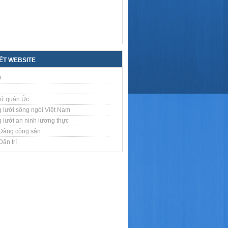
KẾT WEBSITE
O
sứ quán Úc
 lưới sông ngòi Việt Nam
 lưới an ninh lương thực
Đảng cộng sản
ân trí