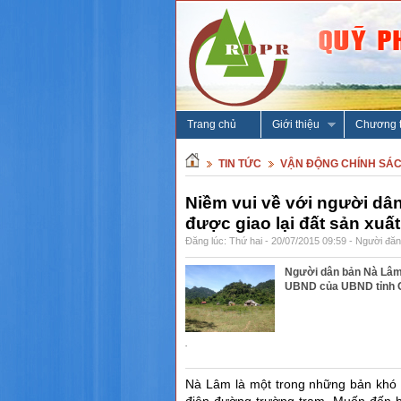
Trang chủ
Giới thiệu
Chương t
TIN TỨC
VẬN ĐỘNG CHÍNH SÁ
Niềm vui về với người dâ
được giao lại đất sản xuất
Đăng lúc: Thứ hai - 20/07/2015 09:59 - Người đăng
Người dân bản Nà Lâm 
UBND của UBND tỉnh Q
.
N
à Lâm là một trong những bản khó