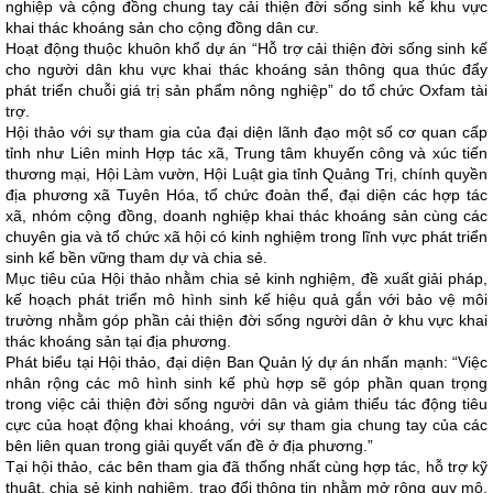
nghiệp và cộng đồng chung tay cải thiện đời sống sinh kế khu vực
khai thác khoáng sản cho cộng đồng dân cư.
Hoạt động thuộc khuôn khổ dự án “Hỗ trợ cải thiện đời sống sinh kế
cho người dân khu vực khai thác khoáng sản thông qua thúc đẩy
phát triển chuỗi giá trị sản phẩm nông nghiệp” do tổ chức Oxfam tài
trợ.
Hội thảo với sự tham gia của đại diện lãnh đạo một số cơ quan cấp
tỉnh như Liên minh Hợp tác xã, Trung tâm khuyến công và xúc tiến
thương mại, Hội Làm vườn, Hội Luật gia tỉnh Quảng Trị, chính quyền
địa phương xã Tuyên Hóa, tổ chức đoàn thể, đại diện các hợp tác
xã, nhóm cộng đồng, doanh nghiệp khai thác khoáng sản cùng các
chuyên gia và tổ chức xã hội có kinh nghiệm trong lĩnh vực phát triển
sinh kế bền vững tham dự và chia sẻ.
Mục tiêu của Hội thảo nhằm chia sẻ kinh nghiệm, đề xuất giải pháp,
kế hoạch phát triển mô hình sinh kế hiệu quả gắn với bảo vệ môi
trường nhằm góp phần cải thiện đời sống người dân ở khu vực khai
thác khoáng sản tại địa phương.
Phát biểu tại Hội thảo, đại diện Ban Quản lý dự án nhấn mạnh: “Việc
nhân rộng các mô hình sinh kế phù hợp sẽ góp phần quan trọng
trong việc cải thiện đời sống người dân và giảm thiểu tác động tiêu
cực của hoạt động khai khoáng, với sự tham gia chung tay của các
bên liên quan trong giải quyết vấn đề ở địa phương.”
Tại hội thảo, các bên tham gia đã thống nhất cùng hợp tác, hỗ trợ kỹ
thuật, chia sẻ kinh nghiệm, trao đổi thông tin nhằm mở rộng quy mô,