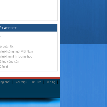
KẾT WEBSITE
O
sứ quán Úc
 lưới sông ngòi Việt Nam
 lưới an ninh lương thực
Đảng cộng sản
ân trí
ang nhất
Giới thiệu
Tin Tức
Liên hệ