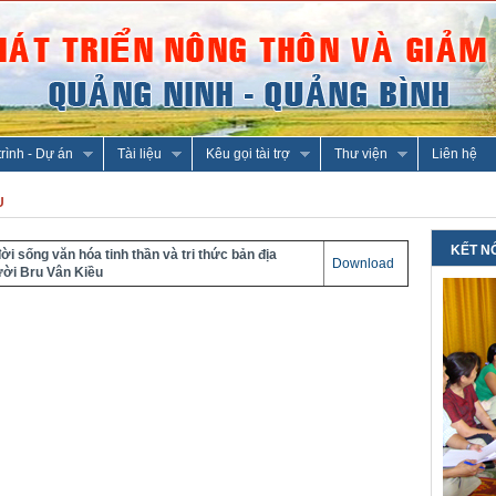
rình - Dự án
Tài liệu
Kêu gọi tài trợ
Thư viện
Liên hệ
U
KẾT N
ời sống văn hóa tinh thần và tri thức bản địa
Download
ười Bru Vân Kiều