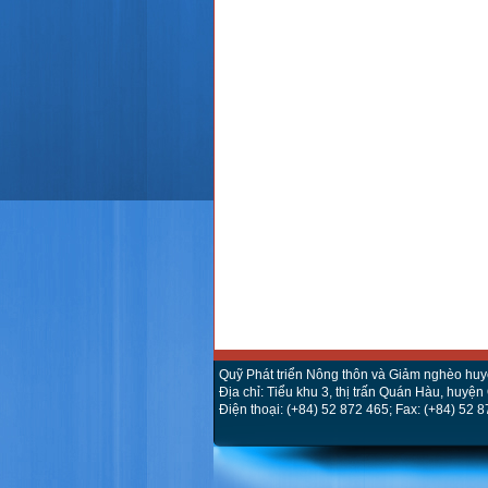
Quỹ Phát triển Nông thôn và Giảm nghèo hu
Địa chỉ: Tiểu khu 3, thị trấn Quán Hàu, huyệ
Điện thoại: (+84) 52 872 465; Fax: (+84) 52 