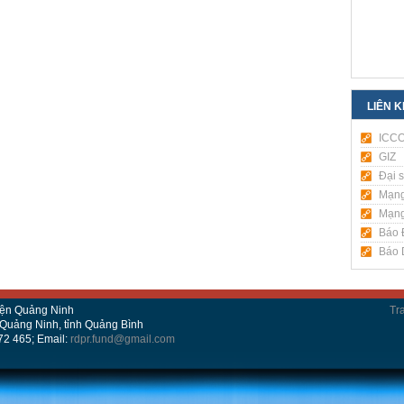
LIÊN 
ICC
GIZ
Đại 
Mạng
Mạng
Báo 
Báo D
yện Quảng Ninh
Tr
n Quảng Ninh, tỉnh Quảng Bình
872 465; Email:
rdpr.fund@gmail.com