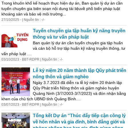
Trong khuôn khổ kế hoạch thực hiện dự án, Ban quản lý dự án cần
tuyển chuyên gia biên soạn nội dung tài liệuvề phồ biến pháp luật
khoáng sản và bảo vệ môi trường...
27/10/2025 - | Nguồn tin : -/-
Tuyển chuyên gia tập huấn kỹ năng truyền
thông
và
tư
vấn pháp luật
Ban quản lý dự án cần tuyển chuyên gia tập huấn
và cán bộ hỗ trợ tập huấn kỹ năng truyền
thông
,
tư
vấn pháp luật ....
03/10/2023 - BBT-RDPR | Nguồn tin : -/-
Lễ kỷ niệm 20 năm thành lập Qũy phát triển
nông thôn và giảm nghèo
Ngày 3.7.2023 đã diễn ra lễ kỷ niệm 20 thành lập
Qũy Phát triển Nông thôn và giảm nghèo huyện
Quảng Ninh (3/7/2003-3/7/2023) và đón nhận bằng
khen của chủ tịch UBND tỉnh Quảng Bình....
03/07/2023 - BBT-RDPR | Nguồn tin : -/-
Tổng kết Dự án “Thúc đẩy tiếp cận công lý
về hôn nhân và gia đình, bình đẳng giới và