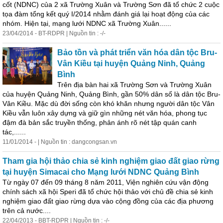
cốt (NDNC) của 2 xã Trường Xuân và Trường Sơn đã tổ chức 2 cuộc
tọa đàm tổng kết quý I/2014 nhằm đánh giá lại hoạt động của các
nhóm. Hiện tại, mạng lưới NDNC xã Trường Xuân......
23/04/2014 - BT-RDPR | Nguồn tin : -/-
Bảo tồn và phát triển văn hóa dân tộc Bru-
Vân Kiều tại huyện Quảng Ninh, Quảng
Bình
Trên địa bàn hai xã Trường Sơn và Trường Xuân
của huyện Quảng Ninh, Quảng Bình, gần 50% dân số là dân tộc Bru-
Vân Kiều. Mặc dù đời sống còn khó khăn nhưng người dân tộc Vân
Kiều vẫn luôn xây dựng và giữ gìn những nét văn hóa, phong tục
đậm đà bản sắc truyền thống, phản ánh rõ nét tập quán canh
tác,......
11/01/2014 - | Nguồn tin : dangcongsan.vn
Tham gia hội thảo chia sẻ kinh nghiệm giao đất giao rừng
tại huyện Simacai cho Mạng lưới NDNC Quảng Bình
Từ ngày 07 đến 09 tháng 8 năm 2011, Viện nghiên cứu vận động
chính sách xã hội Speri đã tổ chức hội thảo với chủ đề chia sẻ kinh
nghiệm giao đất giao rừng dựa vào cộng đồng của các địa phương
trên cả nước....
22/04/2013 - BBT-RDPR | Nguồn tin : -/-