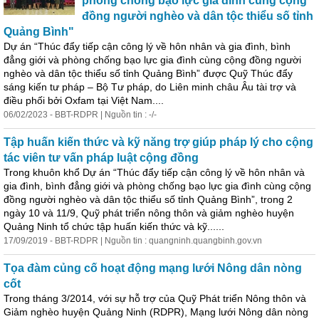
phòng chống bạo lực gia đình cùng cộng
đồng người nghèo và dân tộc thiểu số tỉnh
Quảng Bình"
Dự án “Thúc đẩy tiếp cận công lý về hôn nhân và gia đình, bình
đẳng giới và phòng chống bạo lực gia đình cùng cộng đồng người
nghèo và dân tộc thiểu số tỉnh Quảng Bình” được Quỹ Thúc đẩy
sáng kiến
tư
pháp – Bộ
Tư
pháp, do Liên minh châu Âu tài trợ và
điều phối bởi Oxfam tại Việt Nam....
06/02/2023 - BBT-RDPR | Nguồn tin : -/-
Tập huấn kiến thức và kỹ năng trợ giúp pháp lý cho cộng
tác viên
tư
vấn pháp luật cộng đồng
Trong khuôn khổ Dự án “Thúc đẩy tiếp cận công lý về hôn nhân và
gia đình, bình đẳng giới và phòng chống bạo lực gia đình cùng cộng
đồng người nghèo và dân tộc thiểu số tỉnh Quảng Bình”, trong 2
ngày 10 và 11/9, Quỹ phát triển nông thôn và giảm nghèo huyện
Quảng Ninh tổ chức tập huấn kiến thức và kỹ......
17/09/2019 - BBT-RDPR | Nguồn tin : quangninh.quangbinh.gov.vn
Tọa đàm củng cố hoạt động mạng lưới Nông dân nòng
cốt
Trong tháng 3/2014, với sự hỗ trợ của Quỹ Phát triển Nông thôn và
Giảm nghèo huyện Quảng Ninh (RDPR), Mạng lưới Nông dân nòng