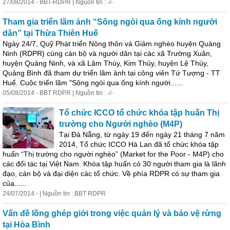
27/08/2014 - BBT-RDPR | Nguồn tin : -/-
Tham gia triển lãm ảnh “Sông ngòi qua ống kính người
dân” tại Thừa Thiên Huế
Ngày 24/7, Quỹ Phát triển Nông thôn và Giảm nghèo huyện Quảng
Ninh (RDPR) cùng cán bộ và người dân tại các xã Trường Xuân,
huyện Quảng Ninh, và xã Lâm Thủy, Kim Thủy, huyện Lệ Thủy,
Quảng Bình đã tham dự triển lãm ảnh tại công viên Tứ Tượng - TT
Huế. Cuộc triển lãm "Sông ngòi qua ống kính người......
05/08/2014 - BBT RDPR | Nguồn tin : -/-
Tổ chức ICCO tổ chức khóa tập huấn Thị
trường cho Người nghèo (M4P)
Tại Đà Nẵng, từ ngày 19 đến ngày 21 tháng 7 năm
2014, Tổ chức ICCO Hà Lan đã tổ chức khóa tập
huấn “Thị trường cho người nghèo” (Market for the Poor - M4P) cho
các đối tác tạị Việt Nam. Khóa tập huấn có 30 người tham gia là lãnh
đạo, cán bộ và đại diện các tổ chức. Về phía RDPR có sự tham gia
của......
24/07/2014 - | Nguồn tin : BBT RDPR
Vấn đề lồng ghép giới trong việc quản lý và bảo vệ rừng
tại Hòa Bình