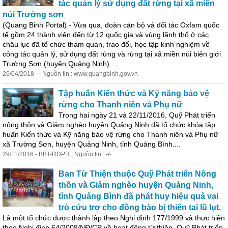
tác quản lý sử dụng đất rừng tại xã miền
núi Trường sơn
(Quang Binh Portal) - Vừa qua, đoàn cán bộ và đối tác Oxfam quốc
tế gồm 24 thành viên đến từ 12 quốc gia và vùng lãnh thổ ở các
châu lục đã tổ chức tham quan, trao đổi, học tập kinh nghiệm về
công tác quản lý, sử dụng đất rừng và rừng tại xã miền núi biên giới
Trường Sơn (huyện Quảng Ninh)....
26/04/2018 - | Nguồn tin : www.quangbinh.gov.vn
Tập huấn Kiến thức và Kỹ năng bảo vệ
rừng cho Thanh niên và Phụ nữ
Trong hai ngày 21 và 22/11/2016, Quỹ Phát triển
nông thôn và Giảm nghèo huyện Quảng Ninh đã tổ chức khóa tập
huấn Kiến thức và Kỹ năng bảo vệ rừng cho Thanh niên và Phụ nữ
xã Trường Sơn, huyện Quảng Ninh, tỉnh Quảng Bình....
29/11/2016 - BBT-RDPR | Nguồn tin : -/-
Ban Từ Thiện thuộc Quỹ Phát triển Nông
thôn và Giảm nghèo huyện Quảng Ninh,
tỉnh Quảng Bình đã phát huy hiệu quả
vai
trò
cứu trợ cho đồng bào bị thiên tai lũ lụt.
Là một tổ chức được thành lập theo Nghị định 177/1999 và thực hiện
theo Nghị định 64/2008/NĐ/CP về hoạt động từ thiện, Quỹ Phát triển