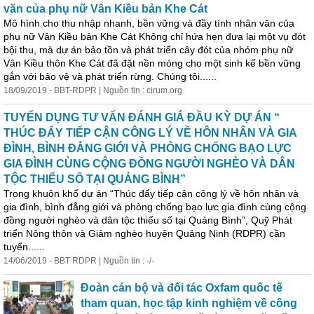
văn của phụ nữ Vân Kiều bản Khe Cát
Mô hình cho thu nhập nhanh, bền vững và đầy tính nhân văn của
phụ nữ Vân Kiều bản Khe Cát Không chỉ hứa hẹn đưa lại một vụ đót
bội thu, mà dự án bảo tồn và phát triển cây đót của nhóm phụ nữ
Vân Kiều thôn Khe Cát đã đặt nền móng cho một sinh kế bền vững
gắn với bảo vệ và phát triển rừng. Chúng tôi......
18/09/2019 - BBT-RDPR | Nguồn tin : cirum.org
TUYỂN DỤNG TƯ VẤN ĐÁNH GIÁ ĐẦU KỲ DỰ ÁN “
THÚC ĐẨY TIẾP CẬN CÔNG LÝ VỀ HÔN NHÂN VÀ GIA
ĐÌNH, BÌNH ĐẲNG GIỚI VÀ PHÒNG CHỐNG BẠO LỰC
GIA ĐÌNH CÙNG CỘNG ĐỒNG NGƯỜI NGHÈO VÀ DÂN
TỘC THIỂU SỐ TẠI QUẢNG BÌNH”
Trong khuôn khổ dự án “Thúc đẩy tiếp cận công lý về hôn nhân và
gia đình, bình đẳng giới và phòng chống bạo lực gia đình cùng cộng
đồng người nghèo và dân tộc thiểu số tại Quảng Bình”, Quỹ Phát
triển Nông thôn và Giảm nghèo huyện Quảng Ninh (RDPR) cần
tuyển......
14/06/2019 - BBT RDPR | Nguồn tin : -/-
Đoàn cán bộ và đối tác Oxfam quốc tế
tham quan, học tập kinh nghiệm về công