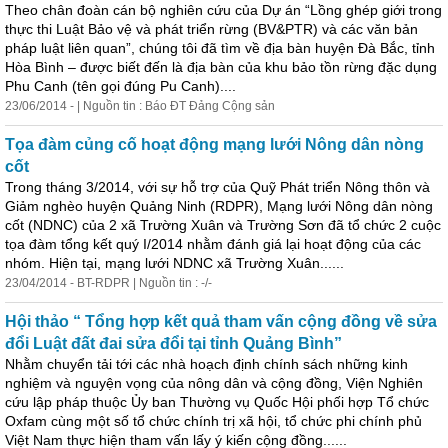
Theo chân đoàn cán bộ nghiên cứu của Dự án “Lồng ghép giới trong
thực thi Luật Bảo vệ và phát triển rừng (BV&PTR) và các văn bản
pháp luật liên quan”, chúng tôi đã tìm về địa bàn huyện Đà Bắc, tỉnh
Hòa Bình – được biết đến là địa bàn của khu bảo tồn rừng đặc dụng
Phu Canh (tên gọi đúng Pu Canh)....
23/06/2014 - | Nguồn tin : Báo ĐT Đảng Cộng sản
Tọa đàm củng cố hoạt động mạng lưới Nông dân nòng
cốt
Trong tháng 3/2014, với sự hỗ trợ của Quỹ Phát triển Nông thôn và
Giảm nghèo huyện Quảng Ninh (RDPR), Mạng lưới Nông dân nòng
cốt (NDNC) của 2 xã Trường Xuân và Trường Sơn đã tổ chức 2 cuộc
tọa đàm tổng kết quý I/2014 nhằm đánh giá lại hoạt động của các
nhóm. Hiện tại, mạng lưới NDNC xã Trường Xuân......
23/04/2014 - BT-RDPR | Nguồn tin : -/-
Hội thảo “ Tổng hợp kết quả tham vấn cộng đồng về sửa
đổi Luật đất đai sửa đổi tại tỉnh Quảng Bình”
Nhằm chuyển tải tới các nhà hoạch định chính sách những kinh
nghiệm và nguyện vọng của nông dân và cộng đồng, Viện Nghiên
cứu lập pháp thuộc Ủy ban Thường vụ Quốc Hội phối hợp Tổ chức
Oxfam cùng một số tổ chức chính trị xã hội, tổ chức phi chính phủ
Việt Nam thực hiện tham vấn lấy ý kiến cộng đồng......