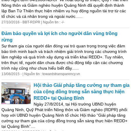
Nông thôn và Giảm nghèo huyện Quảng Ninh đã quyết định thành
lập Ban Từ Thiện thực hiện nhiệm vụ huy động nguồn tài trợ từ các
tổ chức và cá nhân trong và ngoài nước......
27/10/2016 - BBT-RDPR | Nguồn tin : -/-
Đảm bảo quyền và lợi ích cho người dân vùng trồng
rừng
Sự tham gia của người dân đóng
vai
trò
quan trọng trong việc đảm
bảo tính minh bạch và trách nhiệm giải trình trong các chương trình
lâm nghiệp và quá trình xây dựng và triển khai REDD+. Tuy nhiên,
trên thực tế, người dân chưa được chủ động tiếp cận các chương
trình này cũng như chưa hiểu biết đầy......
13/08/2015 - | Nguồn tin : towardstransparency.vn
Hội thảo Giải pháp tăng cường sự tham gia
của cộng đồng trong sẵn sàng thực hiện
REDD+ tại Quảng Bình
Ngày 27/8/2014, tại Hội trường UBND huyện
Quảng Ninh, Quỹ Phát triển Nông thôn và Giảm nghèo (RDPR) phối
hợp với UBND huyện Quảng Ninh tổ chức Hội thảo “Giải pháp tăng
cường sự tham gia của cộng đồng trong sẵn sàng thực hiện REDD+
tại Quảng Bình”....