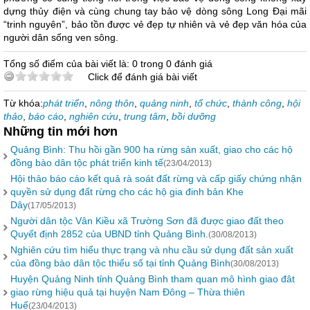
dựng thủy điện và cùng chung tay bảo vệ dòng sông Long Đại mãi
“trinh nguyên”, bảo tồn được vẻ đẹp tự nhiên và vẻ đẹp văn hóa của
người dân sống ven sông.
Tổng số điểm của bài viết là: 0 trong 0 đánh giá
Click để đánh giá bài viết
Từ khóa:
phát triển
,
nông thôn
,
quảng ninh
,
tổ chức
,
thành công
,
hội
thảo
,
báo cáo
,
nghiên cứu
,
trung tâm
,
bồi dưỡng
Những tin mới hơn
Quảng Bình: Thu hồi gần 900 ha rừng sản xuất, giao cho các hộ
đồng bào dân tộc phát triển kinh tế
(23/04/2013)
Hội thảo báo cáo kết quả rà soát đất rừng và cấp giấy chứng nhận
quyền sử dụng đất rừng cho các hộ gia đinh bản Khe
Dây
(17/05/2013)
Người dân tộc Vân Kiều xã Trường Sơn đã được giao đất theo
Quyết định 2852 của UBND tỉnh Quảng Bình.
(30/08/2013)
Nghiên cứu tìm hiểu thực trạng và nhu cầu sử dụng đất sản xuất
của đồng bào dân tộc thiểu số tại tỉnh Quảng Bình
(30/08/2013)
Huyện Quảng Ninh tỉnh Quảng Bình tham quan mô hình giao đât
giao rừng hiệu quả tại huyện Nam Đông – Thừa thiên
Huế
(23/04/2013)