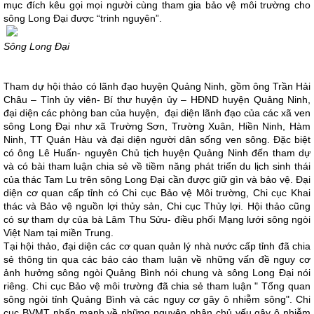
mục đích kêu gọi mọi người cùng tham gia bảo vệ môi trường cho
sông Long Đại được “trinh nguyên”.
Sông Long Đại
Tham dự hội thảo có lãnh đạo huyện Quảng Ninh, gồm ông Trần Hải
Châu – Tỉnh ủy viên- Bí thư huyện ủy – HĐND huyện Quảng Ninh,
đại diện các phòng ban của huyện, đại diện lãnh đạo của các xã ven
sông Long Đại như xã Trường Sơn, Trường Xuân, Hiền Ninh, Hàm
Ninh, TT Quán Hàu và đại diện người dân sống ven sông. Đặc biệt
có ông Lê Huấn- nguyên Chủ tịch huyện Quảng Ninh đến tham dự
và có bài tham luận chia sẻ về tiềm năng phát triển du lịch sinh thái
của thác Tam Lu trên sông Long Đại cần được giữ gìn và bảo vệ. Đại
diện cơ quan cấp tỉnh có Chi cục Bảo vệ Môi trường, Chi cục Khai
thác và Bảo vệ nguồn lợi thủy sản, Chi cục Thủy lợi. Hội thảo cũng
có sự tham dự của bà Lâm Thu Sửu- điều phối Mạng lưới sông ngòi
Việt Nam tại miền Trung.
Tại hội thảo, đại diện các cơ quan quản lý nhà nước cấp tỉnh đã chia
sẻ thông tin qua các báo cáo tham luận về những vấn đề nguy cơ
ảnh hưởng sông ngòi Quảng Bình nói chung và sông Long Đại nói
riêng. Chi cục Bảo vệ môi trường đã chia sẻ tham luận " Tổng quan
sông ngòi tỉnh Quảng Bình và các nguy cơ gây ô nhiễm sông". Chi
cục BVMT nhấn mạnh về những nguyên nhân chủ yếu gây ô nhiễm