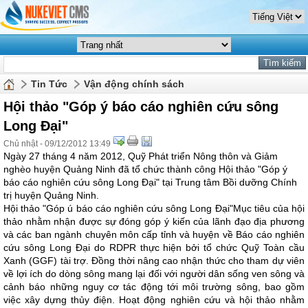
Tin Tức
Vận động chính sách
Hội thảo "Góp ý báo cáo nghiên cứu sông
Long Đại"
Chủ nhật - 09/12/2012 13:49
Ngày 27 tháng 4 năm 2012, Quỹ Phát triển Nông thôn và Giảm
nghèo huyện Quảng Ninh đã tổ chức thành công Hội thảo "Góp ý
báo cáo nghiên cứu sông Long Đại" tại Trung tâm Bồi dưỡng Chính
trị huyện Quảng Ninh.
Hội thảo "Góp ú báo cáo nghiên cứu sông Long Đại"Mục tiêu của hội
thảo nhằm nhận được sự đóng góp ý kiến của lãnh đạo địa phương
và các ban ngành chuyên môn cấp tỉnh và huyện về Báo cáo nghiên
cứu sông Long Đại do RDPR thực hiện bởi tổ chức Quỹ Toàn cầu
Xanh (GGF) tài trợ. Đồng thời nâng cao nhận thức cho tham dự viên
về lợi ích do dòng sông mang lại đối với người dân sống ven sông và
cảnh báo những nguy cơ tác động tới môi trường sông, bao gồm
việc xây dựng thủy điện. Hoạt động nghiên cứu và hội thảo nhằm