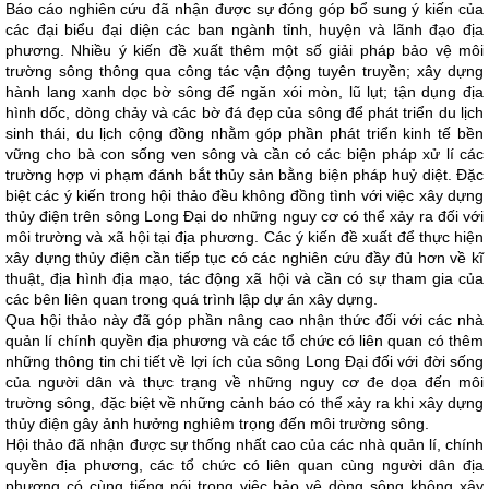
Báo cáo nghiên cứu đã nhận được sự đóng góp bổ sung ý kiến của
các đại biểu đại diện các ban ngành tỉnh, huyện và lãnh đạo địa
phương. Nhiều ý kiến đề xuất thêm một số giải pháp bảo vệ môi
trường sông thông qua công tác vận động tuyên truyền; xây dựng
hành lang xanh dọc bờ sông để ngăn xói mòn, lũ lụt; tận dụng địa
hình dốc, dòng chảy và các bờ đá đẹp của sông để phát triển du lịch
sinh thái, du lịch cộng đồng nhằm góp phần phát triển kinh tế bền
vững cho bà con sống ven sông và cần có các biện pháp xử lí các
trường hợp vi phạm đánh bắt thủy sản bằng biện pháp huỷ diệt. Đặc
biệt các ý kiến trong hội thảo đều không đồng tình với việc xây dựng
thủy điện trên sông Long Đại do những nguy cơ có thể xảy ra đối với
môi trường và xã hội tại địa phương. Các ý kiến đề xuất để thực hiện
xây dựng thủy điện cần tiếp tục có các nghiên cứu đầy đủ hơn về kĩ
thuật, địa hình địa mạo, tác động xã hội và cần có sự tham gia của
các bên liên quan trong quá trình lập dự án xây dựng.
Qua hội thảo này đã góp phần nâng cao nhận thức đối với các nhà
quản lí chính quyền địa phương và các tổ chức có liên quan có thêm
những thông tin chi tiết về lợi ích của sông Long Đại đối với đời sống
của người dân và thực trạng về những nguy cơ đe dọa đến môi
trường sông, đặc biệt về những cảnh báo có thể xảy ra khi xây dựng
thủy điện gây ảnh hưởng nghiêm trọng đến môi trường sông.
Hội thảo đã nhận được sự thống nhất cao của các nhà quản lí, chính
quyền địa phương, các tổ chức có liên quan cùng người dân địa
phương có cùng tiếng nói trong việc bảo vệ dòng sông không xây