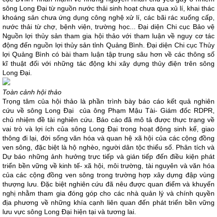
sông Long Đại từ nguồn nước thải sinh hoạt chưa qua xủ lí, khai thác
khoáng sản chưa ứng dụng công nghệ xử lí, các bãi rác xuống cấp,
nước thải từ chợ, bệnh viện, trường học... Đại diện Chi cục Bảo vệ
Nguồn lợi thủy sản tham gia hội thảo với tham luận về nguy cơ tác
động đến nguồn lợi thủy sản tỉnh Quảng Bình. Đại diện Chi cục Thủy
lợi Quảng Bình có bài tham luận tập trung sâu hơn về các thông số
kĩ thuật đối với những tác động khi xây dựng thủy điện trên sông
Long Đại.
Toàn cảnh hội thảo
Trọng tâm của hội thảo là phần trình bày báo cáo kết quả nghiên
cứu về sông Long Đại của ông Phạm Mậu Tài- Giám đốc RDPR,
chủ nhiệm đề tài nghiên cứu. Báo cáo đã mô tả được thực trạng về
vai trò và lợi ích của sông Long Đại trong hoạt động sinh kế, giao
thông đi lại, đời sống văn hóa và quan hệ xã hội của các cộng đồng
ven sông, đặc biệt là hộ nghèo, người dân tộc thiểu số. Phân tích và
Dự báo những ảnh hưởng trực tiếp và gián tiếp đến điều kiện phát
triển bền vững về kinh tế- xã hội, môi trường, tài nguyên và văn hóa
của các cộng đồng ven sông trong trường hợp xây dựng đập vùng
thượng lưu. Đặc biệt nghiên cứu đã nêu được quan điểm và khuyến
nghị nhằm tham gia đóng góp cho các nhà quản lý và chính quyền
địa phương về những khía cạnh liên quan đến phát triển bền vững
lưu vực sông Long Đại hiện tại và tương lai.