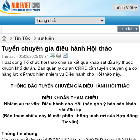
Tin Tức
sự kiện
Tuyển chuyên gia điều hành Hội thảo
Thứ sáu - 01/08/2025 09:34
Hoạt động Tổ chức hội thảo chia sẻ kết quả khảo sát đầu kỳ thuộc
khuôn khổ dự án, Ban quản lý dự án CRRD cần tuyển chuyên gia có
năng lực để thực hiện nhiệm vụ Điều hành cho Hội thảo này.
THÔNG BÁO TUYỂN CHUYÊN GIA ĐIỀU HÀNH HỘI THẢO
ĐIỀU KHOẢN THAM CHIẾU
Nhiệm vụ tư vấn: Điều hành cho Hội thảo góp ý báo cáo khảo
sát đầu kỳ
(Bản tham chiếu này là một phần không tách rời của Hợp đồng
Tư vấn)
Thông tin chung
Căn cứ quyết định số 489/QĐ/UBND ngày 26/2/2025 của UBND tỉnh