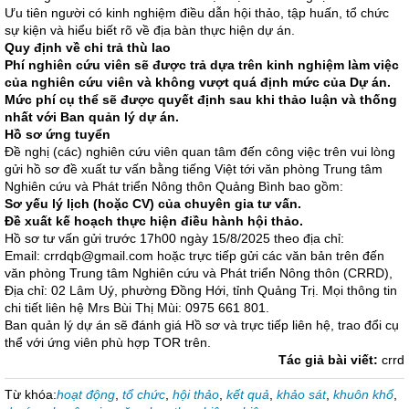
Ưu tiên người có kinh nghiệm điều dẫn hội thảo, tập huấn, tổ chức
sự kiện và hiểu biết rõ về địa bàn thực hiện dự án.
Quy định về chi trả thù lao
Phí
nghiên cứu viên
sẽ được trả dựa trên kinh nghiệm làm việc
của
nghiên cứu viên
và không vượt quá định mức của Dự án.
Mức phí cụ thể sẽ được quyết định sau khi thảo luận và thống
nhất với
Ban quản lý dự án.
Hồ sơ ứng tuyển
Đề nghị (các) nghiên cứu viên quan tâm đến công việc trên vui lòng
gửi hồ sơ đề xuất tư vấn bằng tiếng Việt tới văn phòng Trung tâm
Nghiên cứu và Phát triển Nông thôn Quảng Bình bao gồm:
Sơ yếu lý lịch (hoặc CV) của chuyên gia tư vấn.
Đề xuất kế hoạch thực hiện điều hành hội thảo.
Hồ sơ tư vấn gửi trước 17h00 ngày 15/8/2025 theo địa chỉ:
Email: crrdqb@gmail.com hoặc trực tiếp gửi các văn bản trên đến
văn phòng Trung tâm Nghiên cứu và Phát triển Nông thôn (CRRD),
Địa chỉ: 02 Lâm Uý, phường Đồng Hới, tỉnh Quảng Trị. Mọi thông tin
chi tiết liên hệ Mrs Bùi Thị Mùi: 0975 661 801.
Ban quản lý dự án sẽ đánh giá Hồ sơ và trực tiếp liên hệ, trao đổi cụ
thể với ứng viên phù hợp TOR trên.
Tác giả bài viết:
crrd
Từ khóa:
hoạt động
,
tổ chức
,
hội thảo
,
kết quả
,
khảo sát
,
khuôn khổ
,