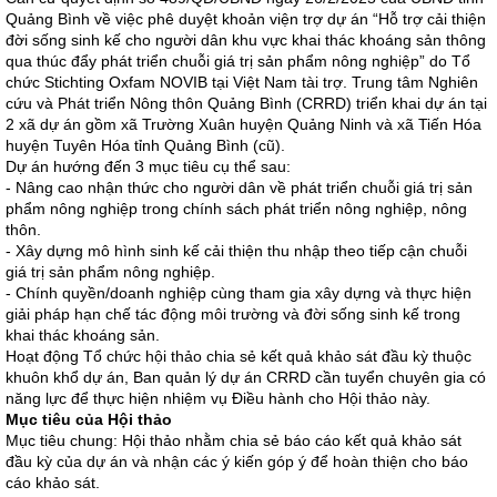
Quảng Bình về việc phê duyệt khoản viện trợ dự án “Hỗ trợ cải thiện
đời sống sinh kế cho người dân khu vực khai thác khoáng sản thông
qua thúc đẩy phát triển chuỗi giá trị sản phẩm nông nghiệp” do Tổ
chức Stichting Oxfam NOVIB tại Việt Nam tài trợ. Trung tâm Nghiên
cứu và Phát triển Nông thôn Quảng Bình (CRRD) triển khai dự án tại
2 xã dự án gồm xã Trường Xuân huyện Quảng Ninh và xã Tiến Hóa
huyện Tuyên Hóa tỉnh Quảng Bình (cũ).
Dự án hướng đến 3 mục tiêu cụ thể sau:
- Nâng cao nhận thức cho người dân về phát triển chuỗi giá trị sản
phẩm nông nghiệp trong chính sách phát triển nông nghiệp, nông
thôn.
- Xây dựng mô hình sinh kế cải thiện thu nhập theo tiếp cận chuỗi
giá trị sản phẩm nông nghiệp.
- Chính quyền/doanh nghiệp cùng tham gia xây dựng và thực hiện
giải pháp hạn chế tác động môi trường và đời sống sinh kế trong
khai thác khoáng sản.
Hoạt động Tổ chức hội thảo chia sẻ kết quả khảo sát đầu kỳ thuộc
khuôn khổ dự án, Ban quản lý dự án CRRD cần tuyển chuyên gia có
năng lực để thực hiện nhiệm vụ Điều hành cho Hội thảo này.
Mục tiêu của Hội thảo
Mục tiêu chung: Hội thảo nhằm chia sẻ báo cáo kết quả khảo sát
đầu kỳ của dự án và nhận các ý kiến góp ý để hoàn thiện cho báo
cáo khảo sát.