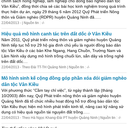
chính sách nông nghiệp, lâm nghiệp cho đồng bào nghèo dân tộc
Vân Kiều”, đồng thời chia sẻ các bài học kinh nghiệm trong quá trình
thực hiện dự án, ngày 29 tháng 6 năm 2012 Quỹ Phát triển Nông
thôn và Giảm nghèo (RDPR) huyện Quảng Ninh đã......
22/04/2013 - | Nguồn tin : -/-
Hiệu quả mô hình canh tác trên đất dốc ở Vân Kiều
Năm 2011, Quỹ phát triển nông thôn và giảm nghèo huyện Quảng
Ninh tiếp tục hỗ trợ 29 hộ gia đình chủ yếu là người đồng bào dân
tộc Vân Kiều ở các bản Khe Ngang, Hang Chuồn, Trường Nam và
Lâm Ninh xây dựng mô hình trồng chuối lùn, sắn dây và trồng nghệ
trên đất dốc....
22/04/2013 - Theo Đài TT-TH Quảng Ninh | Nguồn tin : -/-
Mô hình sinh kế cộng đồng góp phần xóa đói giảm nghèo
dân tộc Vân Kiều
Với phương thức “Cầm tay chỉ
việc
”, từ ngày thành lập (tháng
10/2003) đến nay, Quỹ Phát triển nông thôn và giảm nghèo huyện
Quảng Ninh đã tổ chức nhiều hoạt động hỗ trợ đồng bào dân tộc
Vân Kiều thực hiện mô hình phát triển kinh tế, nâng cao kỹ năng sử
dụng có hiệu quả nguồn tài nguyên đất trồng......
22/04/2013 - Theo Hà Ngọc Khang-Đài PT huyện Quảng Ninh | Nguồn tin : -/-