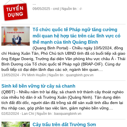
...
09/05/2025 - crrd | Nguồn tin : -/-
Tổ chức quốc tế Pháp ngữ tăng cường
mối quan hệ hợp tác trên các lĩnh vực có
thế mạnh của tỉnh Quảng Bình
(Quang Binh Portal) - Chiều ngày 10/5/2024, đồng
chí Hoàng Xuân Tân, Phó Chủ tịch UBND tỉnh đã có buổi tiếp xã giao
ông Edgar Doerig, Trưởng đại diện Văn phòng khu vực châu Á - Thái
Bình Dương của Tổ chức quốc tế Pháp ngữ (BRAP-OIF). Cùng dự
buổi tiếp có đại diện lãnh đạo các sở, ngành liên quan....
13/05/2024 - PV Minh Huyền | Nguồn tin : quangbinh.gov.vn
Sinh kế bền vững từ cây sả chanh
(QBĐT) - Nhiều năm trở lại đây, sả chanh trở thành cây thoát nghèo
của nhiều hộ dân ở xã Trường Xuân (Quảng Ninh). Tận dụng diện
tích đất đồi dốc, người dân đã trồng sả để sản xuất tinh dầu đem lại
thu nhập cao, góp phần tạo
việc
làm
, giảm nghèo bền vững....
02/02/2024 - Lan Chi | Nguồn tin : baoquangbinh.vn
Cây trẩu trên đất Trường Sơn