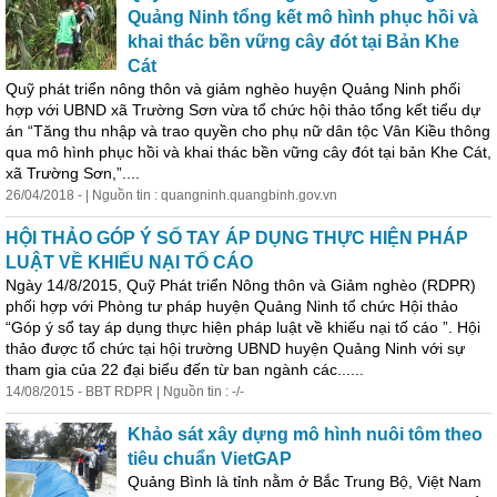
Quảng Ninh tổng kết mô hình phục hồi và
khai thác bền vững cây đót tại Bản Khe
Cát
Quỹ phát triển nông thôn và giảm nghèo huyện Quảng Ninh phối
hợp với UBND xã Trường Sơn vừa tổ chức hội thảo tổng kết tiểu dự
án “Tăng thu nhập và trao quyền cho phụ nữ dân tộc Vân Kiều thông
qua mô hình phục hồi và khai thác bền vững cây đót tại bản Khe Cát,
xã Trường Sơn,”....
26/04/2018 - | Nguồn tin : quangninh.quangbinh.gov.vn
HỘI THẢO GÓP Ý SỔ TAY ÁP DỤNG THỰC HIỆN PHÁP
LUẬT VỀ KHIẾU NẠI TỐ CÁO
Ngày 14/8/2015, Quỹ Phát triển Nông thôn và Giảm nghèo (RDPR)
phối hợp với Phòng tư pháp huyện Quảng Ninh tổ chức Hội thảo
“Góp ý sổ tay áp dụng thực hiện pháp luật về khiếu nại tố cáo ”. Hội
thảo được tổ chức tại hội trường UBND huyện Quảng Ninh với sự
tham gia của 22 đại biểu đến từ ban ngành các......
14/08/2015 - BBT RDPR | Nguồn tin : -/-
Khảo sát xây dựng mô hình nuôi tôm theo
tiêu chuẩn VietGAP
Quảng Bình là tỉnh nằm ở Bắc Trung Bộ, Việt Nam