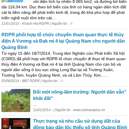
với diện tích tự nhiên 8.065 km2, và đường bờ biển
dài 116,04 km. Dọc theo bở biển của tỉnh có hàng ngàn diện tích đất
cát là tiềm năng để phát triển kinh tế, trong đó khá phù hợp để phát
triển nghề nuôi tôm trên cát....
21/01/2015 - Khánh Hà-RDPR | Nguồn tin : -/-
RDPR phối hợp tổ chức chuyến tham quan thực tế thủy
điện A Vương và Đak mi 4 tại Quảng Nam cho người dân
Quảng Bình
Từ ngày 15 đến 18/7/2014, Trung tâm Nghiên cứu Phát triển Xã hội
(CSRD) đã phối hợp với RDPR tổ chức chuyến đi thực tế tham quan
thủy điện A Vương và Đak mi 4 tại tỉnh Quảng Nam cho cán bộ và
người dân sống ở lưu vực sông Long Đại tại xã Trường Xuân,
Trường Sơn, huyện Quảng Ninh, và xã Lâm Thủy, Kim......
05/08/2014 - BBT RDPR | Nguồn tin : -/-
Đổi mới nông-lâm trường: Người dân vẫn"
khát đất"
...
11/01/2014 - | Nguồn tin : www.vietnamplus.vn
Thực trạng và nhu cầu sử dụng đất của
đồng bào dân tộc thiểu số tỉnh Quảng Bình