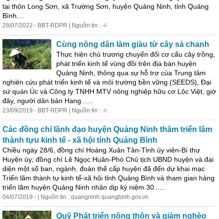
tại thôn Long Sơn, xã Trường Sơn, huyện Quảng Ninh, tỉnh Quảng
Bình....
28/07/2022 - BBT-RDPR | Nguồn tin : -/-
Cùng nông dân
làm
giàu từ cây sả chanh
Thực hiện chủ trương chuyển đổi cơ cấu cây trồng,
phát triển kinh tế vùng đồi trên địa bàn huyện
Quảng Ninh, thông qua sự hỗ trợ của Trung tâm
nghiên cứu phát triển kinh tế và môi trường bền vững (SEEDS), Đại
sứ quán Úc và Công ty TNHH MTV nông nghiệp hữu cơ Lộc Việt, giờ
đây, người dân bản Hang......
23/09/2019 - BBT-RDPR | Nguồn tin : -/-
Các đồng chí lãnh đạo huyện Quảng Ninh thăm triển lãm
thành tựu kinh tế - xã hội tỉnh Quảng Bình
Chiều ngày 28/6, đồng chí Hoàng Xuân Tân-Tỉnh ủy viên-Bí thư
Huyện ủy; đồng chí Lê Ngọc Huân-Phó Chủ tịch UBND huyện và đại
diện một số ban, ngành, đoàn thể cấp huyện đã đến dự khai mạc
Triển lãm thành tự kinh tế-xã hội tỉnh Quảng Bình và tham gian hàng
triển lãm huyện Quảng Ninh nhân dịp kỷ niệm 30......
04/07/2019 - | Nguồn tin : quangninh.quangbinh.gov.vn
Quỹ Phát triển nông thôn và giảm nghèo