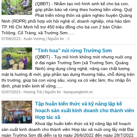
(QBĐT) - Nhằm tạo mô hình sinh kế cho bà con,
góp phần bảo vệ rừng theo hướng bền vững, Quỹ
Phát triển nông thôn và giảm nghèo huyện Quảng
Ninh (RDPR) phối hợp với hội nghệ sĩ, doanh nghiệp, nhà hảo tâm
TP. Hồ Chí Minh hỗ trợ 450 triệu đồng cho bà con 2 bản Chân
Trôộng, Cổ Tràng, xã Trường Sơn......
07/08/2023 - Xuân Vương | Nguồn tin : -/-
"Tinh hoa" núi rừng Trường Sơn
(QBĐT) - Tuy mô hình không mới nhưng nuôi ong
ở đại ngàn Trường Sơn (xã Trường Sơn, Quảng
Ninh) ứng dụng công nghệ, nâng cao chất lượng
mật là hướng đi mới, góp phần tạo dựng thương hiệu, chỗ đứng trên
thị trường, giúp bà con vùng sâu, vùng xa có
việc
làm
, thu nhập ổn
định, phát triển kinh tế vững......
02/07/2023 - Hương Trà | Nguồn tin : baoquangbinh.vn
Tập huấn kiến thức và kỹ năng lập kế
hoạch sản xuất kinh doanh cho thành viên
Hợp tác xã
Khoá tập huấn kiến thức và kỹ năng lập kế hoạch
sản xuất kinh doanh cho thành viên Hợp tác xã nuôi ong lấy mật Đại
ngàn Trường Sơn đã diễn ra từ ngày 26/6/2022 đến ngày 28/7/2022