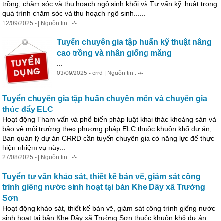
trồng, chăm sóc và thu hoạch ngô sinh khối và Tư vấn kỹ thuật trong
quá trình chăm sóc và thu hoạch ngô sinh......
12/09/2025 - | Nguồn tin : -/-
Tuyển chuyên gia tập huấn kỹ thuật nâng
cao trồng và nhân giống măng
...
03/09/2025 - crrd | Nguồn tin : -/-
Tuyển chuyên gia tập huấn chuyên môn và chuyên gia
thúc đẩy ELC
Hoạt động Tham vấn và phổ biến pháp luật khai thác khoáng sản và
bảo vệ môi trường theo phương pháp ELC thuộc khuôn khổ dự án,
Ban quản lý dự án CRRD cần tuyển chuyên gia có năng lực để thực
hiện nhiệm vụ này...
27/08/2025 - | Nguồn tin : -/-
Tuyển tư vấn khảo sát, thiết kế bản vẽ,
giá
m sát công
trình giếng nước sinh hoạt tại bản Khe Dây xã Trường
Sơn
Hoạt động khảo sát, thiết kế bản vẽ,
giá
m sát công trình giếng nước
sinh hoạt tại bản Khe Dây xã Trường Sơn thuộc khuôn khổ dự án.