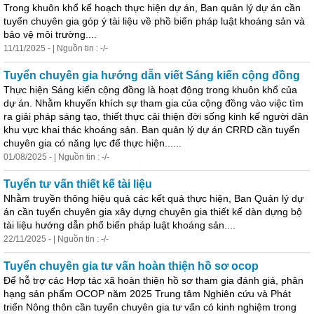
Trong khuôn khổ kế hoạch thực hiện dự án, Ban quản lý dự án cần
tuyển chuyên gia góp ý tài liệu về phồ biến pháp luật khoáng sản và
bảo vệ môi trường....
11/11/2025 - | Nguồn tin : -/-
Tuyển chuyên gia hướng dẫn viết Sáng kiến cộng đồng
Thực hiện Sáng kiến cộng đồng là hoạt động trong khuôn khổ của
dự án. Nhằm khuyến khích sự tham gia của cộng đồng vào việc tìm
ra giải pháp sáng tạo, thiết thực cải thiện đời sống kinh kế người dân
khu vực khai thác khoáng sản. Ban quản lý dự án CRRD cần tuyển
chuyên gia có năng lực để thực hiện......
01/08/2025 - | Nguồn tin : -/-
Tuyển tư vấn thiết kế tài liệu
Nhằm truyền thông hiệu quả các kết quả thực hiện, Ban Quản lý dự
án cần tuyển chuyên gia xây dựng chuyên gia thiết kế dàn dựng bộ
tài liệu hướng dẫn phổ biến pháp luật khoáng sản....
22/11/2025 - | Nguồn tin : -/-
Tuyển chuyên gia tư vấn hoàn thiện hồ sơ ocop
Để hỗ trợ các Hợp tác xã hoàn thiện hồ sơ tham gia đánh
giá
, phân
hạng sản phẩm OCOP năm 2025 Trung tâm Nghiên cứu và Phát
triển Nông thôn cần tuyển chuyên gia tư vấn có kinh nghiệm trong