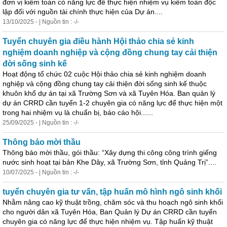
đơn vị kiểm toán có năng lực để thực hiện nhiệm vụ kiểm toán độc
lập đối với nguồn tài chính thực hiện của Dự án....
13/10/2025 - | Nguồn tin : -/-
Tuyển chuyên gia điều hành Hội thảo chia sẻ kinh
nghiệm doanh nghiệp và cộng đồng chung tay cải thiện
đời sống sinh kế
Hoạt động tổ chức 02 cuộc Hội thảo chia sẻ kinh nghiệm doanh
nghiệp và cộng đồng chung tay cải thiện đời sống sinh kế thuộc
khuôn khổ dự án tại xã Trường Sơn và xã Tuyên Hóa. Ban quản lý
dự án CRRD cần tuyển 1-2 chuyên gia có năng lực để thực hiện một
trong hai nhiệm vụ là chuẩn bị, báo cáo hội......
25/09/2025 - | Nguồn tin : -/-
Thông báo mời thầu
Thông báo mời thầu, gói thầu: “Xây dựng thi công công trình giếng
nước sinh hoạt tại bản Khe Dây, xã Trường Sơn, tỉnh Quảng
Trị
”....
10/07/2025 - | Nguồn tin : -/-
tuyển chuyên gia tư vấn, tập huấn mô hình ngô sinh khối
Nhằm nâng cao kỹ thuật trồng, chăm sóc và thu hoạch ngô sinh khối
cho người dân xã Tuyên Hóa, Ban Quản lý Dự án CRRD cần tuyển
chuyên gia có năng lực để thực hiện nhiệm vụ. Tập huấn kỹ thuật