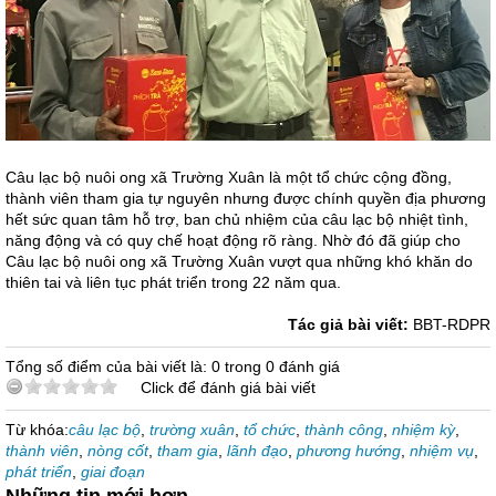
Câu lạc bộ nuôi ong xã Trường Xuân là một tổ chức cộng đồng,
thành viên tham gia tự nguyên nhưng được chính quyền địa phương
hết sức quan tâm hỗ trợ, ban chủ nhiệm của câu lạc bộ nhiệt tình,
năng động và có quy chế hoạt động rõ ràng. Nhờ đó đã giúp cho
Câu lạc bộ nuôi ong xã Trường Xuân vượt qua những khó khăn do
thiên tai và liên tục phát triển trong 22 năm qua.
Tác giả bài viết:
BBT-RDPR
Tổng số điểm của bài viết là: 0 trong 0 đánh giá
Click để đánh giá bài viết
Từ khóa:
câu lạc bộ
,
trường xuân
,
tổ chức
,
thành công
,
nhiệm kỳ
,
thành viên
,
nòng cốt
,
tham gia
,
lãnh đạo
,
phương hướng
,
nhiệm vụ
,
phát triển
,
giai đoạn