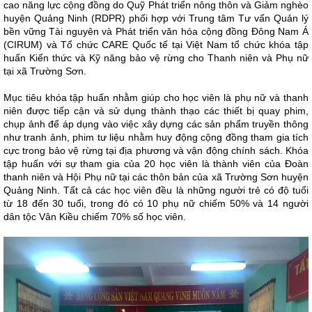
cao năng lực cộng đồng do Quỹ Phát triển nông thôn và Giảm nghèo
huyện Quảng Ninh (RDPR) phối hợp với Trung tâm Tư vấn Quản lý
bền vững Tài nguyên và Phát triển văn hóa cộng đồng Đông Nam Á
(CIRUM) và Tổ chức CARE Quốc tế tại Việt Nam tổ chức khóa tập
huấn Kiến thức và Kỹ năng bảo vệ rừng cho Thanh niên và Phụ nữ
tại xã Trường Sơn.
Mục tiêu khóa tập huấn nhằm giúp cho học viên là phụ nữ và thanh
niên được tiếp cận và sử dụng thành thạo các thiết bị quay phim,
chụp ảnh để áp dụng vào việc xây dựng các sản phẩm truyền thông
như tranh ảnh, phim tư liệu nhằm huy động cộng đồng tham gia tích
cực trong bảo vệ rừng tại địa phương và vận động chính sách. Khóa
tập huấn với sự tham gia của 20 học viên là thành viên của Đoàn
thanh niên và Hội Phụ nữ tại các thôn bản của xã Trường Sơn huyện
Quảng Ninh. Tất cả các học viên đều là những người trẻ có độ tuổi
từ 18 đến 30 tuổi, trong đó có 10 phụ nữ chiếm 50% và 14 người
dân tộc Vân Kiều chiếm 70% số học viên.