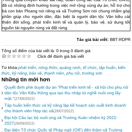
đã có những định hướng trong việc mở rộng vùng dự án, hỗ trợ cho
bà con bản Ploang nói riêng và xã Trường Sơn nói chung nhằm góp
phần giúp cho người dân, đặc biệt là người dân tộc Vân kiều cải
thiện đời sống, phát triển kinh tế và quản lý, bảo vệ, sử dụng tốt
nguồn tài nguyên rừng và đất rừng.
Tác giả bài viết:
BBT-RDPR
Tổng số điểm của bài viết là: 0 trong 0 đánh giá
Click để đánh giá bài viết
Từ khóa:
phát triển
,
nông thôn
,
quảng ninh
,
tổ chức
,
tập huấn
,
kiến
thức
,
kỹ năng
,
bảo vệ
,
thanh niên
,
phụ nữ
,
trường sơn
Những tin mới hơn
Quyết định phê duyệt dự án "Phát triển kinh tế - xã hội cho phụ nữ
dân tộc Vân Kiều thông qua tạo thu nhập từ nghề nuôi ong lấy
mật."
(27/06/2022)
Tập huấn kiến thức và kỹ năng lập kế hoạch sản xuất kinh doanh
cho thành viên Hợp tác xã
(28/07/2022)
Đại hội Câu lạc bộ nuôi ong xã Trường Xuân nhiệm kỳ 2022-
2027
(26/09/2022)
Đại diện Tổ chức Quốc tế Pháp ngữ (OIF) đến thăm xã Trường