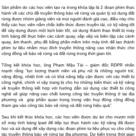
Sản phẩm do các học viên tạo ra trong khóa tập là 2 đoạn phim thực
hành về các chủ đề truyền thông bảo vệ rừng và quản lý sử dụng đất
rừng được nhóm giảng viên và mọi người đánh giá cao, điều này cho
thấy các học viên nắm chắc kiến thức được truyền tải, có kỹ năng tốt
để xây dựng được một kịch bản tốt, sử dụng thành thạo thiết bị máy
tính bảng để thực hiện các cảnh quay, sắp xếp và biên tập các cảnh
quay, âm thanh, phụ đề bằng phần mềm trên máy tính để tạo thành
phim tư liệu nhằm mục đích truyền thông nâng cao nhận thức cho
cộng đồng về bảo vệ rừng và đất rừng trong thời gian tới.
Tổng kết khóa học, ông Phạm Mậu Tài – giám đốc RDPR nhấn
mạnh rằng “lực lượng thanh niên và phụ nữ là những người trẻ,
năng động, nhiệt tình và có khả năng tiếp cận được với các thiết bị
công nghệ, chính vì vậy trang bị cho họ những kiến thức và kỹ năng
về truyền thông kết hợp với hướng dẫn sử dụng các thiết bị công
nghệ sẽ giúp nâng cao chất lượng công tác truyền thông ở tại địa
phương và góp phần quan trọng trong việc huy động cộng đồng
tham gia vào công tác bảo vệ rừng và đất rừng hiệu quả”.
Sau khi kết thúc khóa học, các học viên được dự án cho mượn một
số máy tính bảng Ipad để tiếp tục thực hành các kỹ năng đã được
học và sử dụng để xây dựng các đoạn phim tư liệu phục vụ cho công
tác truyền thông bảo vệ rừng tại địa phương. Dự kiến trong thời gian