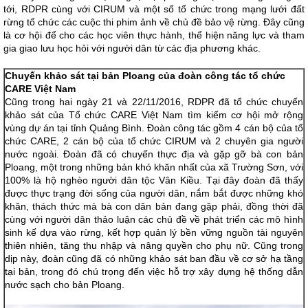
tới, RDPR cùng với CIRUM và một số tổ chức trong mạng lưới đất
rừng tổ chức các cuộc thi phim ảnh về chủ đề bảo vệ rừng. Đây cũng
là cơ hội để cho các học viên thực hành, thể hiện năng lực và tham
gia giao lưu học hỏi với người dân từ các địa phương khác.
Chuyến khảo sát tại bản Ploang của đoàn công tác tổ chức
CARE Việt Nam
Cũng trong hai ngày 21 và 22/11/2016, RDPR đã tổ chức chuyến
khảo sát của Tổ chức CARE Việt Nam tìm kiếm cơ hội mở rộng
vùng dự án tại tỉnh Quảng Bình. Đoàn công tác gồm 4 cán bộ của tổ
chức CARE, 2 cán bộ của tổ chức CIRUM và 2 chuyên gia người
nước ngoài. Đoàn đã có chuyến thực địa và gặp gỡ bà con bản
Ploang, một trong những bản khó khăn nhất của xã Trường Sơn, với
100% là hộ nghèo người dân tộc Vân Kiều. Tại đây đoàn đã thấy
được thực trạng đời sống của người dân, nắm bắt được những khó
khăn, thách thức mà bà con dân bản đang gặp phải, đồng thời đã
cùng với người dân thảo luận các chủ đề về phát triển các mô hình
sinh kế dựa vào rừng, kết hợp quản lý bền vững nguồn tài nguyên
thiên nhiên, tăng thu nhập và nâng quyền cho phụ nữ. Cũng trong
dịp này, đoàn cũng đã có những khảo sát ban đầu về cơ sở hạ tầng
tại bản, trong đó chú trọng đến việc hỗ trợ xây dựng hệ thống dẫn
nước sạch cho bản Ploang.