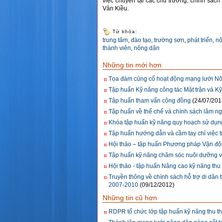
việc chuyển tại các chủ trương, chính sác
Vân Kiều.
Từ khóa:
trung tâm
,
đào tạo
,
trường sơn
,
phát triển
,
nô
thành viên
,
nông dân
Những tin mới hơn
Tọa đàm củng cố hoạt động mạng lưới Nô
Tập huấn Kỹ năng công tác Mặt trận và Kỹ
Tập huấn tham vấn cộng đồng
(24/07/201
Tập huấn về thể chế và chính sách lâm n
Khóa tập huấn kỹ năng quy hoạch sử dụn
Tập huấn hướng dẫn và cầm tay chỉ việc tr
Hội thảo – tập huấn Phương pháp Vận độ
Tập huấn kỹ năng chăm sóc nuôi dưỡng và 
Hội thảo - tập huấn Nâng cao kỹ năng thu t
Truyền thông về chính sách hỗ trợ di dân 
2007-2010
(09/12/2012)
Những tin cũ hơn
RDPR tổ chức lớp tập huấn kỹ năng thu thậ