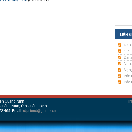
ại xã Trường Sơn
(09/12/2012)
LIÊN 
ICC
GIZ
Đại 
Mạng
Mạng
Báo 
Báo D
yện Quảng Ninh
Tr
n Quảng Ninh, tỉnh Quảng Bình
872 465; Email:
rdpr.fund@gmail.com