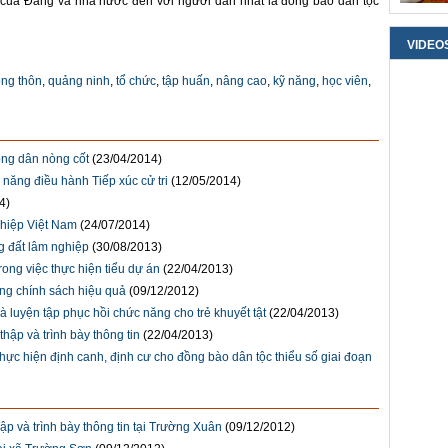
h của Đảng và nhà nước đến với người dân nhất là đồng bào dân tộc
VIDEO
ng thôn
,
quảng ninh
,
tổ chức
,
tập huấn
,
nâng cao
,
kỹ năng
,
học viên
,
ng dân nòng cốt
(23/04/2014)
 năng điều hành Tiếp xúc cử tri
(12/05/2014)
4)
ghiệp Việt Nam
(24/07/2014)
g đất lâm nghiệp
(30/08/2013)
ong việc thực hiện tiểu dự án
(22/04/2013)
ng chính sách hiệu quả
(09/12/2012)
luyện tập phục hồi chức năng cho trẻ khuyết tật
(22/04/2013)
hập và trình bày thông tin
(22/04/2013)
thực hiện định canh, định cư cho đồng bào dân tộc thiểu số giai đoạn
p và trình bày thông tin tại Trường Xuân
(09/12/2012)