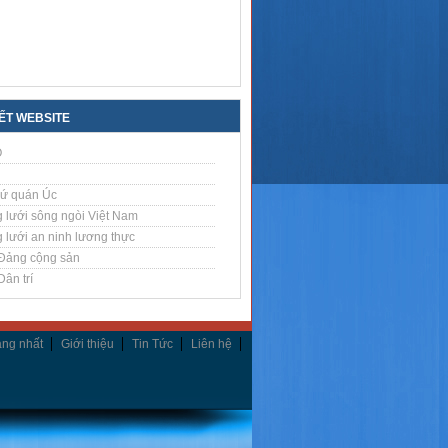
KẾT WEBSITE
O
sứ quán Úc
 lưới sông ngòi Việt Nam
 lưới an ninh lương thực
Đảng cộng sản
ân trí
ang nhất
Giới thiệu
Tin Tức
Liên hệ