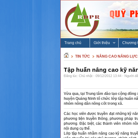
Trang chủ
Giới thiệu
Chương t
TIN TỨC
NÂNG CAO NĂNG LỰC
Tập huấn nâng cao kỹ năn
Đăng lúc: Chủ nhật - 09/12/2012 13:44 - Người đă
Vừa qua, tại Trung tâm đào tạo cộng đồng
huyện Quảng Ninh tổ chức lớp tập huấn nâ
nhóm nông dân nồng cốt trong xã.
Các học viên được truyền đạt những kỹ năn
phương tiện truyền thông, phương pháp tru
phương. Đặc biệt, các thành viên nhóm nồ
nội dung cụ thể.
Lớp tập huấn nhằm nâng cao kỹ năng truyề