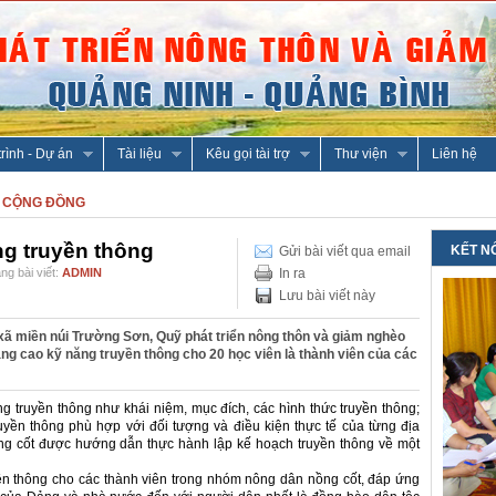
rình - Dự án
Tài liệu
Kêu gọi tài trợ
Thư viện
Liên hệ
 CỘNG ĐỒNG
g truyền thông
KẾT N
Gửi bài viết qua email
ng bài viết:
ADMIN
In ra
Lưu bài viết này
 xã miền núi Trường Sơn, Quỹ phát triển nông thôn và giảm nghèo
ng cao kỹ năng truyền thông cho 20 học viên là thành viên của các
g truyền thông như khái niệm, mục đích, các hình thức truyền thông;
yền thông phù hợp với đối tượng và điều kiện thực tế của từng địa
ng cốt được hướng dẫn thực hành lập kế hoạch truyền thông về một
n thông cho các thành viên trong nhóm nông dân nồng cốt, đáp ứng