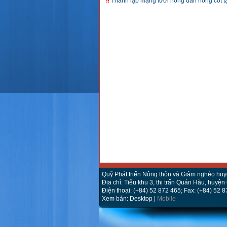
Thành lập mạng lưới nông dân nòng cốt t
Quỹ Phát triển Nông thôn và Giảm nghèo hu
Địa chỉ: Tiểu khu 3, thị trấn Quán Hàu, huyệ
Điện thoại: (+84) 52 872 465; Fax: (+84) 52 
Xem bản: Desktop |
Mobile