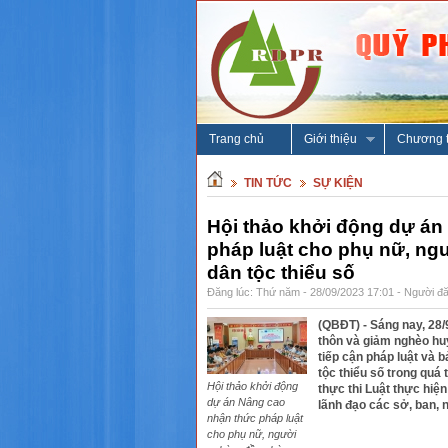
Trang chủ
Giới thiệu
Chương t
TIN TỨC
SỰ KIỆN
Hội thảo khởi động dự án
pháp luật cho phụ nữ, ng
dân tộc thiểu số
Đăng lúc: Thứ năm - 28/09/2023 17:01 - Người đă
(QBĐT) - Sáng nay, 28/
thôn và giảm nghèo huy
tiếp cận pháp luật và
tộc thiểu số trong quá 
Hội thảo khởi động
thực thi Luật thực hiệ
dự án Nâng cao
lãnh đạo các sở, ban, 
nhận thức pháp luật
cho phụ nữ, người