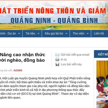
rình - Dự án
Tài liệu
Kêu gọi tài trợ
Thư viện
Liên hệ
 Nâng cao nhận thức
KẾT N
Gửi bài viết qua email
ười nghèo, đồng bào
In ra
Lưu bài viết này
ng bài viết:
ADMIN
9, Hội Luật gia huyện Quảng Ninh phối hợp với Quỹ Phát triển nông
ện tổ chức hội thảo giới thiệu và triển khai dự án "Tăng cường
 bảo đảm quyền tham gia của phụ nữ, người nghèo và đồng bào dân
trình phát triển kinh tế-xã hội ở địa phương thông qua thúc đẩy
n dân chủ cơ sở (DCCS) tại tỉnh Quảng Bình". Tham dự có đại diện
ngành liên quan.