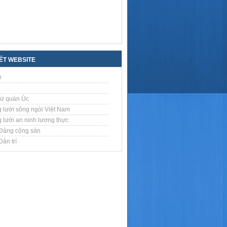
KẾT WEBSITE
O
sứ quán Úc
 lưới sông ngòi Việt Nam
 lưới an ninh lương thực
Đảng cộng sản
ân trí