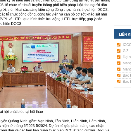
ầu kỳ về hiểu biết và thực hiện DCCS; xây dựng tài liệu truyền thông
CS; tổ chức các buổi truyền thông phổ biến pháp luật cho người dân
iới; triển khai các sáng kiến cộng đồng thực hành, thực hiện DCCS;
các tổ chức cộng đồng, cộng tác viên và cán bộ cơ sở; khảo sát nhu
 TVPL và HTPL qua hình thức lưu động; HTPL trực tiếp; góp ý các
hực hiện DCCS.
LIÊN 
ICC
GIZ
Đại 
Mạng
Mạng
Báo 
Báo D
ại hội phát biểu tại hội thảo
n huyện Quảng Ninh, gồm: Vạn Ninh, Tân Ninh, Hiền Ninh, Hàm Ninh,
 hiện từ tháng 6/2023-5/2024. Dự án sẽ góp phần nâng cao nhận
ụ công dân và các bên liên quan thực hiện DCCS; tăng cường TVPL và