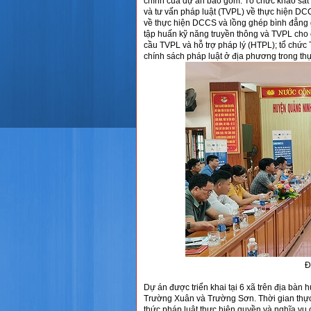
chính của dự án bao gồm: Tổ chức khảo sát đ
và tư vấn pháp luật (TVPL) về thực hiện DC
về thực hiện DCCS và lồng ghép bình đẳng g
tập huấn kỹ năng truyền thông và TVPL cho 
cầu TVPL và hỗ trợ pháp lý (HTPL); tổ chức
chính sách pháp luật ở địa phương trong t
Đ
Dự án được triển khai tại 6 xã trên địa bà
Trường Xuân và Trường Sơn. Thời gian thực
thức pháp luật thực hiện quyền và nghĩa v