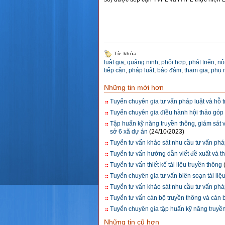
Từ khóa:
luật gia
,
quảng ninh
,
phối hợp
,
phát triển
,
nô
tiếp cận
,
pháp luật
,
bảo đảm
,
tham gia
,
phụ 
Những tin mới hơn
Tuyển chuyên gia tư vấn pháp luật và hỗ t
Tuyển chuyên gia điều hành hội thảo góp 
Tập huấn kỹ năng truyền thông, giám sát v
sở 6 xã dự án
(24/10/2023)
Tuyển tư vấn khảo sát nhu cầu tư vấn pháp
Tuyển tư vấn hướng dẫn viết đề xuất và 
Tuyển tư vấn thiết kế tài liệu truyền thông
Tuyển chuyên gia tư vấn biên soạn tài liệ
Tuyển tư vấn khảo sát nhu cầu tư vấn pháp
Tuyển tư vấn cán bộ truyền thông và cán b
Tuyển chuyên gia tập huấn kỹ năng truyền
Những tin cũ hơn