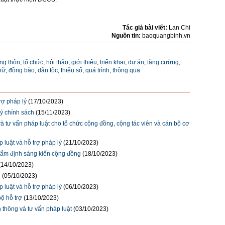
Tác giả bài viết:
Lan Chi
Nguồn tin:
baoquangbinh.vn
ng thôn
,
tổ chức
,
hội thảo
,
giới thiệu
,
triển khai
,
dự án
,
tăng cường
,
nữ
,
đồng bào
,
dân tộc
,
thiểu số
,
quá trình
,
thông qua
rợ pháp lý
(17/10/2023)
ý chính sách
(15/11/2023)
à tư vấn pháp luật cho tổ chức cộng đồng, cộng tác viên và cán bộ cơ
 luật và hỗ trợ pháp lý
(21/10/2023)
thẩm định sáng kiến cộng đồng
(18/10/2023)
(14/10/2023)
u
(05/10/2023)
 luật và hỗ trợ pháp lý
(06/10/2023)
ộ hỗ trợ
(13/10/2023)
 thông và tư vấn pháp luật
(03/10/2023)