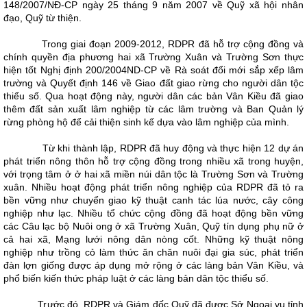
148/2007/NĐ-CP ngày 25 tháng 9 năm 2007 về Quỹ xã hội nhân
đạo, Quỹ từ thiện.
Trong giai đoạn 2009-2012, RDPR đã hỗ trợ cộng đồng và
chính quyền địa phương hai xã Trường Xuân và Trường Sơn thực
hiện tốt Nghị định 200/2004ND-CP về Rà soát đổi mới sắp xếp lâm
trường và Quyết định 146 về Giao đất giao rừng cho người dân tộc
thiểu số. Qua hoạt động này, người dân các bản Vân Kiều đã giao
thêm đất sản xuất lâm nghiệp từ các lâm trường và Ban Quản lý
rừng phòng hộ để cải thiện sinh kế dựa vào lâm nghiệp của mình.
Từ khi thành lập, RDPR đã huy động và thực hiện 12 dự án
phát triển nông thôn hỗ trợ cộng đồng trong nhiều xã trong huyện,
với trọng tâm ở ở hai xã miền núi dân tộc là Trường Sơn và Trường
xuân. Nhiều hoạt động phát triển nông nghiệp của RDPR đã tỏ ra
bền vững như chuyển giao kỹ thuật canh tác lúa nước, cây công
nghiệp như lạc. Nhiều tổ chức cộng đồng đã hoạt động bền vững
các Câu lạc bộ Nuôi ong ở xã Trường Xuân, Quỹ tín dụng phụ nữ ở
cả hai xã, Mạng lưới nông dân nòng cốt. Những kỹ thuật nông
nghiệp như trồng cỏ làm thức ăn chăn nuôi đại gia súc, phát triển
đàn lợn giống được áp dụng mở rộng ở các làng bản Vân Kiều, và
phổ biến kiến thức pháp luật ở các làng bản dân tộc thiểu số.
Trước đó, RDPR và Giám đốc Quỹ đã được Sở Ngoại vụ tỉnh