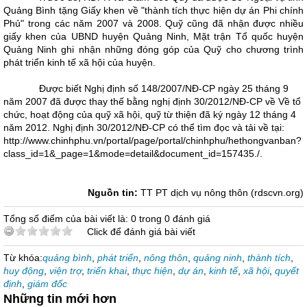
Quảng Bình tặng Giấy khen về "thành tích thực hiện dự án Phi chính
Phủ" trong các năm 2007 và 2008. Quỹ cũng đã nhận được nhiều
giấy khen của UBND huyện Quảng Ninh, Mặt trận Tổ quốc huyện
Quảng Ninh ghi nhận những đóng góp của Quỹ cho chương trình
phát triển kinh tế xã hội của huyện.
Được biết Nghị định số 148/2007/NĐ-CP ngày 25 tháng 9
năm 2007 đã được thay thế bằng nghị định 30/2012/NĐ-CP về Về tổ
chức, hoạt động của quỹ xã hội, quỹ từ thiện đã ký ngày 12 tháng 4
năm 2012. Nghị định 30/2012/NĐ-CP có thể tìm đọc và tải về tại:
http://www.chinhphu.vn/portal/page/portal/chinhphu/hethongvanban?
class_id=1&_page=1&mode=detail&document_id=157435./.
Nguồn tin:
TT PT dịch vụ nông thôn (rdscvn.org)
Tổng số điểm của bài viết là: 0 trong 0 đánh giá
Click để đánh giá bài viết
Từ khóa:
quảng bình
,
phát triển
,
nông thôn
,
quảng ninh
,
thành tích
,
huy động
,
viện trợ
,
triển khai
,
thực hiện
,
dự án
,
kinh tế
,
xã hội
,
quyết
định
,
giám đốc
Những tin mới hơn