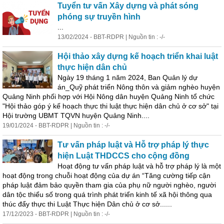
Tuyển tư vấn Xây dựng và phát sóng
phóng sự truyền hình
...
13/02/2024 - BBT-RDPR | Nguồn tin : -/-
Hội thảo xây dựng kế hoạch triển khai luật
thực hiện
dân
chủ
Ngày 19 tháng 1 năm 2024, Ban Quản lý dự
án_Quỹ phát triển Nông thôn và giảm nghèo huyện
Quảng Ninh phối hợp với Hội Nông
dân
huyện Quảng Ninh tổ chức
"Hội thảo góp ý kế hoạch thực thi luật thực hiện
dân
chủ ở cơ sở" tại
Hội trường UBMT TQVN huyện Quảng Ninh....
19/01/2024 - BBT-RDPR | Nguồn tin : -/-
Tư vấn pháp luật và Hỗ trợ pháp lý thực
hiện Luật THDCCS cho cộng đồng
Hoạt động tư vấn pháp luật và hỗ trợ pháp lý là một
hoạt động trong chuỗi hoạt động của dự án “Tăng cường tiếp cận
pháp luật đảm bảo quyền tham gia của phụ nữ người nghèo, người
dân
tộc
thiểu số trong quá trình phát triển kinh tế xã hội thông qua
thúc đẩy thực thi Luật Thực hiện
Dân
chủ ở cơ sở......
17/12/2023 - BBT-RDPR | Nguồn tin : -/-