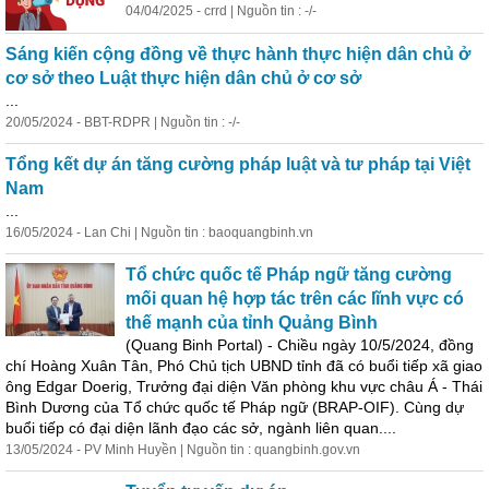
04/04/2025 - crrd | Nguồn tin : -/-
Sáng kiến cộng đồng về thực hành thực hiện
dân
chủ ở
cơ sở theo Luật thực hiện
dân
chủ ở cơ sở
...
20/05/2024 - BBT-RDPR | Nguồn tin : -/-
Tổng kết dự án tăng cường pháp luật và tư pháp tại Việt
Nam
...
16/05/2024 - Lan Chi | Nguồn tin : baoquangbinh.vn
Tổ chức quốc tế Pháp ngữ tăng cường
mối quan hệ hợp tác trên các lĩnh vực có
thế mạnh của tỉnh Quảng Bình
(Quang Binh Portal) - Chiều ngày 10/5/2024, đồng
chí Hoàng Xuân Tân, Phó Chủ tịch UBND tỉnh đã có buổi tiếp xã giao
ông Edgar Doerig, Trưởng đại diện Văn phòng khu vực châu Á - Thái
Bình Dương của Tổ chức quốc tế Pháp ngữ (BRAP-OIF). Cùng dự
buổi tiếp có đại diện lãnh đạo các sở, ngành liên quan....
13/05/2024 - PV Minh Huyền | Nguồn tin : quangbinh.gov.vn