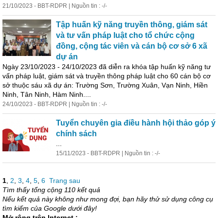
21/10/2023 - BBT-RDPR | Nguồn tin : -/-
Tập huấn kỹ năng truyền thông, giám sát
và tư vấn pháp luật cho tổ chức cộng
đồng, cộng tác viên và cán bộ cơ sở 6 xã
dự án
Ngày 23/10/2023 - 24/10/2023 đã diễn ra khóa tập huấn kỹ năng tư
vấn pháp luật, giám sát và truyền thông pháp luật cho 60 cán bộ cơ
sở thuộc sáu xã dự án: Trường Sơn, Trường Xuân, Vạn Ninh, Hiền
Ninh, Tân Ninh, Hàm Ninh....
24/10/2023 - BBT-RDPR | Nguồn tin : -/-
Tuyển chuyên gia điều hành hội thảo góp ý
chính sách
...
15/11/2023 - BBT-RDPR | Nguồn tin : -/-
1
,
2
,
3
,
4
,
5
,
6
Trang sau
Tìm thấy tổng cộng 110 kết quả
Nếu kết quả này không như mong đợi, bạn hãy thử sử dụng công cụ
tìm kiếm của Google dưới đây!
Mở rộng trên Internet :