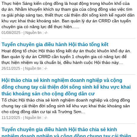
Thực hiện Sáng kiến cộng đồng là hoạt động trong khuôn khổ của
dự án. Nhằm khuyến khích sự tham gia của cộng đồng vào việc tìm
ra giải pháp sáng tạo, thiết thực cải thiện đời sống
kinh
kế người dân
khu vực khai thác khoáng sản. Ban quản lý dự án CRRD cần tuyển
chuyên gia có năng lực để thực hiện......
01/08/2025 - | Nguồn tin : -/-
Tuyển chuyên gia điều hành Hội thảo tổng kết
Hoạt động tổ chức Hội thảo tổng kết dự án thuộc khuôn khổ dự án.
Ban quản lý dự án CRRD cần tuyển 1 chuyên gia có năng lực để
thực hiện nhiệm vụ là chuẩn bị, điều hành cuộc Hội thảo này....
26/11/2025 - | Nguồn tin : -/-
Hội thảo chia sẻ
kinh
nghiệm doanh nghiệp và cộng
đồng chung tay cải thiện đời sống sinh kế khu vực khai
thác khoáng sản cho cộng đồng dân cư
Tổ chức Hội thảo chia sẻ
kinh
nghiệm doanh nghiệp và cộng đồng
chung tay cải thiện đời sống sinh kế khu vực khai thác khoáng sản
cho cộng đồng dân cư tại xã Trường Sơn...
11/12/2025 - | Nguồn tin : -/-
Tuyển chuyên gia điều hành Hội thảo chia sẻ
kinh
nghiệm doanh nghiệp và cộng đồng chung tay cải thiện